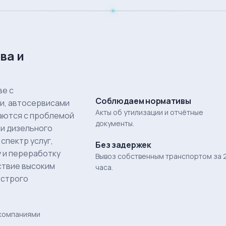
ва и
ве с
Соблюдаем нормативы
и, автосервисами
Акты об утилизации и отчётные
ваются с проблемой
документы.
и дизельного
спектр услуг,
Без задержек
у и переработку
Вывоз собственным транспортом за 
ствие высоким
часа.
 строго
 компаниями