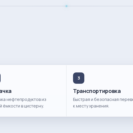
3
ачка
Транспортировка
чка нефтепродуктов из
Быстрая и безопасная перев
й ёмкости в цистерну.
к месту хранения.