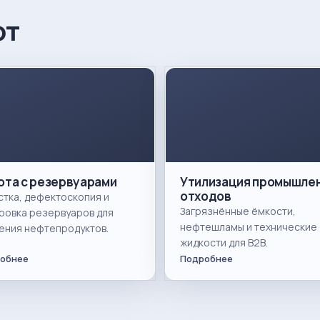
от
ота с резервуарами
Утилизация промышле
отходов
стка, дефектоскопия и
Загрязнённые ёмкости,
ровка резервуаров для
нефтешламы и технические
ения нефтепродуктов.
жидкости для B2B.
обнее
Подробнее